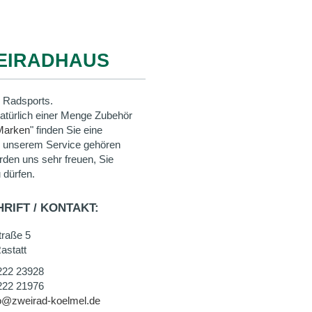
WEIRADHAUS
 Radsports.
natürlich einer Menge Zubehör
Marken
" finden Sie eine
u unserem Service gehören
rden uns sehr freuen, Sie
 dürfen.
RIFT / KONTAKT:
traße 5
astatt
222 23928
222 21976
fo@zweirad-koelmel.de