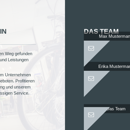
IN
DAS TEAM
Max Musterma
llen Weg gefunden
 und Leistungen
Erika Musterma
rem Unternehmen
boten. Profitieren
rung und unserem
ässigen Service.
Das Team