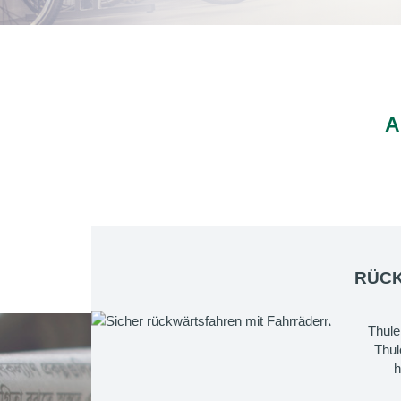
A
RÜCK
Thule
Thul
h