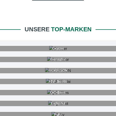
UNSERE
TOP-MARKEN
Croozer
Brennabor
MORRISON
HNF Nicolai
QiO Bikes
Eightshot
Puky