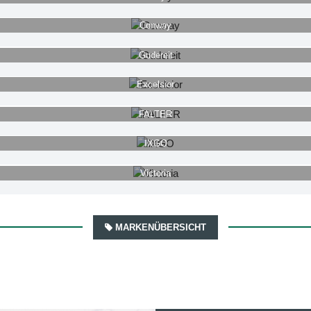
Conway
Gudereit
Excelsior
FALTER
IXGO
Victoria
MARKENÜBERSICHT