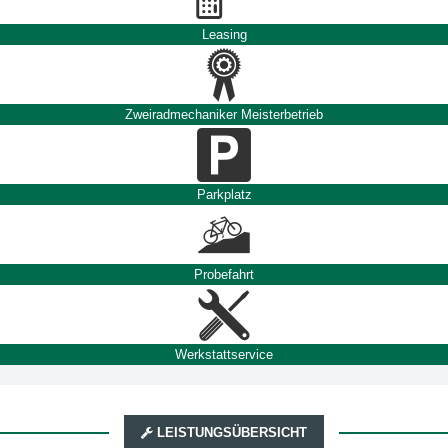
Leasing
Zweiradmechaniker Meisterbetrieb
Parkplatz
Probefahrt
Werkstattservice
LEISTUNGSÜBERSICHT